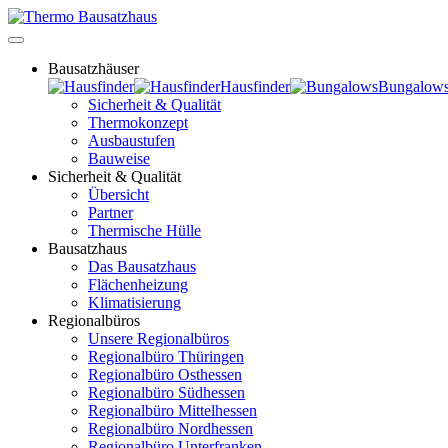
Bausatzhäuser
Hausfinder
Bungalow
Sicherheit & Qualität
Thermokonzept
Ausbaustufen
Bauweise
Sicherheit & Qualität
Übersicht
Partner
Thermische Hülle
Bausatzhaus
Das Bausatzhaus
Flächenheizung
Klimatisierung
Regionalbüros
Unsere Regionalbüros
Regionalbüro Thüringen
Regionalbüro Osthessen
Regionalbüro Südhessen
Regionalbüro Mittelhessen
Regionalbüro Nordhessen
Regionalbüro Unterfranken